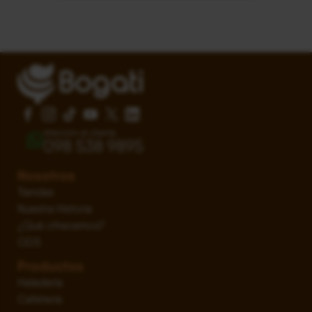
Atención al cliente
098 538 9895
Nosotros
Tiendas
Nuestra Historia
¿Qué ofrecemos?
ODS
Productos
Heladería
Cafetería