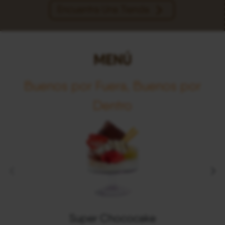
Encuentra Una Tienda
MENÚ
Buenos por Fuera, Buenos por
Dentro
Super Chococake