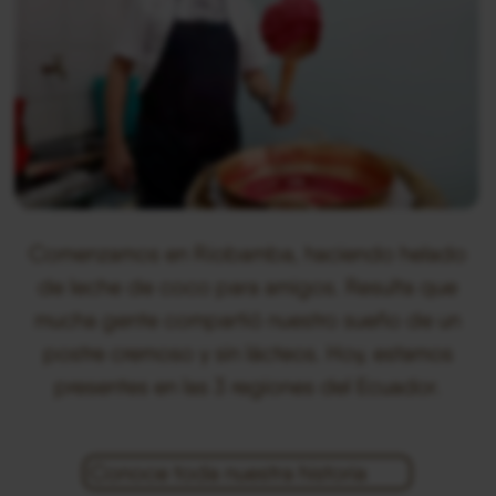
Comenzamos en Riobamba, haciendo helado
de leche de coco para amigos. Resulta que
mucha gente compartió nuestro sueño de un
postre cremoso y sin lácteos. Hoy, estamos
presentes en las 3 regiones del Ecuador.
Conoce toda nuestra historia