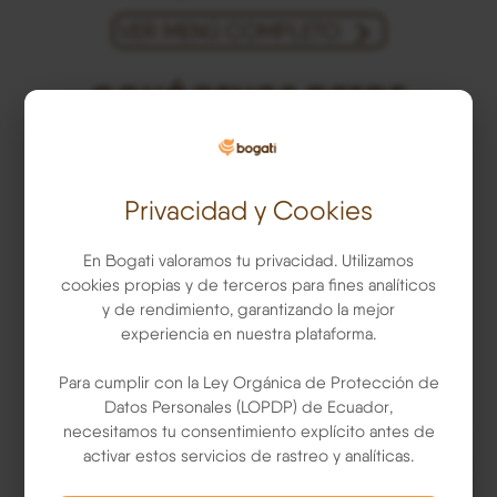
VER MENÚ COMPLETO
CONÓCENOS DESDE
ADENTRO
Somos una empresa ecuatoriana con la misión
Privacidad y Cookies
de hacer felices a las personas a través de
productos y servicios de calidad a precios
En Bogati valoramos tu privacidad. Utilizamos
cookies propias y de terceros para fines analíticos
justos.
y de rendimiento, garantizando la mejor
experiencia en nuestra plataforma.
VER MÁS
Para cumplir con la
Ley Orgánica de Protección de
Datos Personales (LOPDP) de Ecuador
,
necesitamos tu consentimiento explícito antes de
activar estos servicios de rastreo y analíticas.